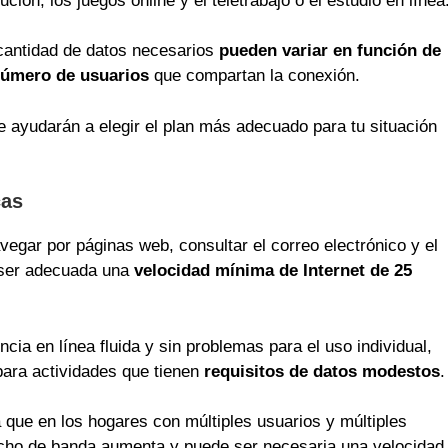
ción, los juegos online y el teletrabajo o el estudio en línea
 cantidad de datos necesarios
pueden variar en función de
 número de usuarios
que compartan la conexión.
e ayudarán a elegir el plan más adecuado para tu situación
cas
egar por páginas web, consultar el correo electrónico y el
e ser adecuada una
velocidad mínima de Internet de 25
cia en línea fluida y sin problemas para el uso individual,
para actividades que tienen
requisitos de datos modestos
.
 que en los hogares con múltiples usuarios y múltiples
cho de banda aumenta y puede ser necesaria una velocidad