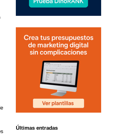
a
de
Últimas entradas
es