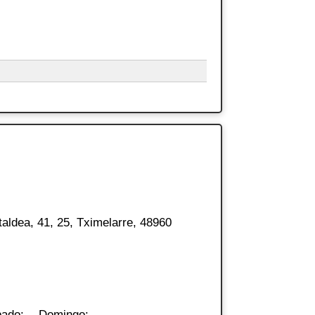
taldea, 41, 25, Tximelarre, 48960
ado: -. Domingo: -.