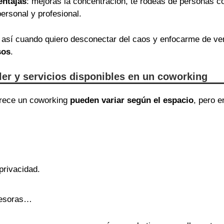
entajas
: mejoras la concentración, te rodeas de personas c
ersonal y profesional.
así cuando quiero desconectar del caos y enfocarme de v
sos
.
iler y servicios disponibles en un coworking
ofrece un coworking
pueden variar según el espacio
, pero 
privacidad.
presoras…