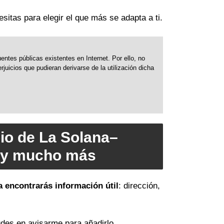
esitas para elegir el que más se adapta a ti.
ntes públicas existentes en Internet. Por ello, no
uicios que pudieran derivarse de la utilización dicha
io de La Solana–
s y mucho más
a encontrarás información útil
: dirección,
des en avisarme para añadirlo.