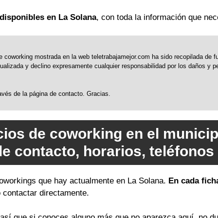
disponibles en La Solana
, con toda la información que nec
 coworking mostrada en la web teletrabajamejor.com ha sido recopilada de fue
alizada y declino expresamente cualquier responsabilidad por los daños y perj
través de la página de contacto. Gracias.
cios de coworking en el municip
de contacto, horarios, teléfono
 coworkings que hay actualmente en La Solana.
En cada fich
o contactar directamente.
sí que si conoces alguno más que no aparezca aquí, no du