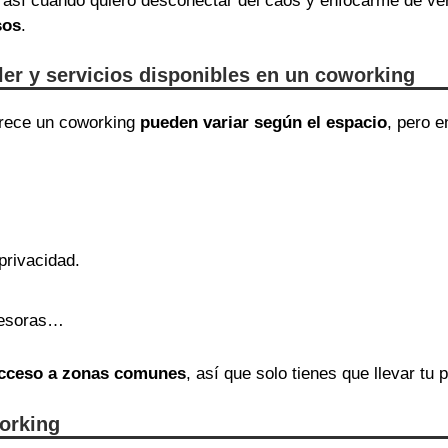
así cuando quiero desconectar del caos y enfocarme de v
sos
.
iler y servicios disponibles en un coworking
ofrece un coworking
pueden variar según el espacio
, pero 
privacidad.
presoras…
 acceso a zonas comunes
, así que solo tienes que llevar tu p
orking