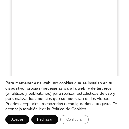
Dirección:
Para mantener esta web uso cookies que se instalan en tu
dispositivo, propias (necesarias para la web) y de terceros
(analíticas y publicitarias) para realizar estadísticas de uso y
Carrer Major, 12001 Castelló de la
personalizar los anuncios que se muestran en los vídeos.
Puedes aceptarlas, rechazarlas o configurarlas a tu gusto
.
Te
Plana, Castelló
aconsejo también leer la
Política de Cookies
Aceptar
Rechazar
Configurar
Horario: