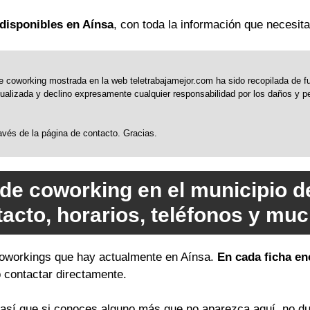
disponibles en Aínsa
, con toda la información que necesita
 coworking mostrada en la web teletrabajamejor.com ha sido recopilada de fue
alizada y declino expresamente cualquier responsabilidad por los daños y perj
través de la página de contacto. Gracias.
 de coworking en el municipio d
tacto, horarios, teléfonos y mu
 coworkings que hay actualmente en Aínsa.
En cada ficha en
o contactar directamente.
sí que si conoces alguno más que no aparezca aquí, no du