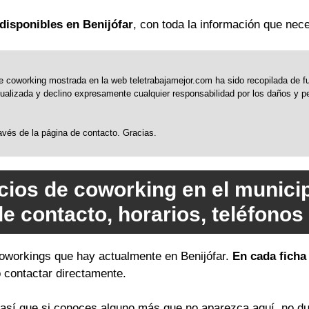
disponibles en Benijófar
, con toda la información que nece
 coworking mostrada en la web teletrabajamejor.com ha sido recopilada de fue
alizada y declino expresamente cualquier responsabilidad por los daños y perj
través de la página de contacto. Gracias.
cios de coworking en el municip
de contacto, horarios, teléfono
 coworkings que hay actualmente en Benijófar.
En cada ficha
o contactar directamente.
sí que si conoces alguno más que no aparezca aquí, no du