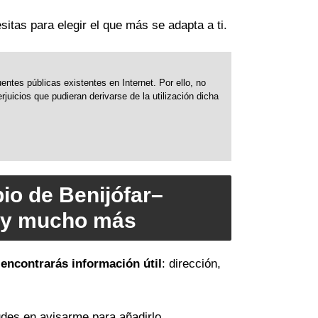
sitas para elegir el que más se adapta a ti.
ntes públicas existentes en Internet. Por ello, no
uicios que pudieran derivarse de la utilización dicha
io de Benijófar–
s y mucho más
 encontrarás información útil
: dirección,
des en avisarme para añadirlo.