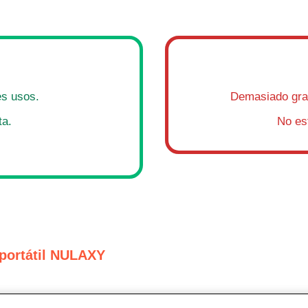
es usos.
Demasiado gra
ta.
No es
 portátil NULAXY