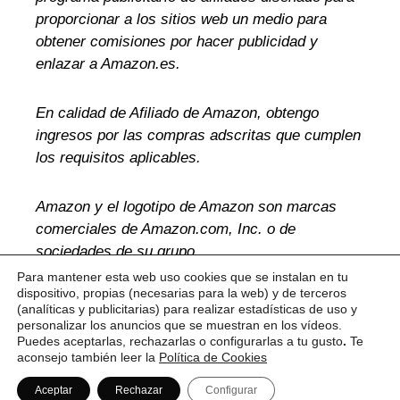
proporcionar a los sitios web un medio para
obtener comisiones por hacer publicidad y
enlazar a Amazon.es.
En calidad de Afiliado de Amazon, obtengo
ingresos por las compras adscritas que cumplen
los requisitos aplicables.
Amazon y el logotipo de Amazon son marcas
comerciales de Amazon.com, Inc. o de
sociedades de su grupo.
Para mantener esta web uso cookies que se instalan en tu
dispositivo, propias (necesarias para la web) y de terceros
(analíticas y publicitarias) para realizar estadísticas de uso y
personalizar los anuncios que se muestran en los vídeos.
Sobre mí
Contacto
Información Legal
Puedes aceptarlas, rechazarlas o configurarlas a tu gusto
.
Te
aconsejo también leer la
Política de Cookies
Copyright © 2026
Teletrabaja Mejor
Aceptar
Rechazar
Configurar