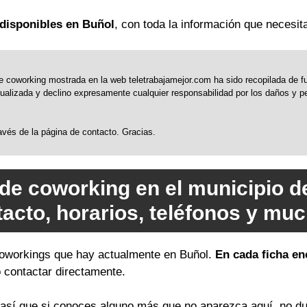
disponibles en Buñol
, con toda la información que necesita
 coworking mostrada en la web teletrabajamejor.com ha sido recopilada de fue
alizada y declino expresamente cualquier responsabilidad por los daños y perj
través de la página de contacto. Gracias.
 de coworking en el municipio d
tacto, horarios, teléfonos y mu
 coworkings que hay actualmente en Buñol.
En cada ficha en
o contactar directamente.
sí que si conoces alguno más que no aparezca aquí, no du