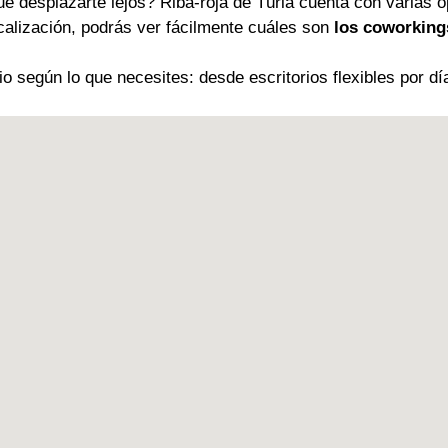
ue desplazarte lejos? Riba-roja de Túria cuenta con varias 
ocalización, podrás ver fácilmente cuáles son
los coworking
 según lo que necesites: desde escritorios flexibles por dí